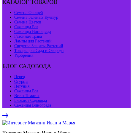
КАТАЛОГ ТОВАРОВ
Семена Овощей
Семена Зеленых Культур
Семена Цветов
Саженцы Роз
Саженцы Винограда
Газонная Трава
Лампы для Растений
Средства Защиты Растений
Товары для Сада и Огорода
Удобрения
БЛОГ САДОВОДА
Перец
Огурцы
Петуния
Саженцы Роз
Все о Томатах
Блокнот Садовода
Саженцы Винограда
Интернет Магазин Иван и Марья