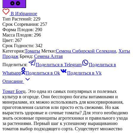
В Избранное
Тип Растений:
229
Срок Созревания:
257
Форма Плодов:
290
Масса Плодов:
296
Цвет:
267
Срок Годности:
342
Категория:
Томаты
Метки:
Семена Сибирской Селекции
,
Хиты
Продаж
Бренд:
Семена Алтая
Поделиться:
Поделиться в Telegram
Поделиться в
Whatsapp
Поделиться в Ok
Поделиться в Vk
Описание
Томат Бое
ц. Это одна из самых популярных и полезных
культур в огороде. Они бесспорно богаты витаминами и
минералами, их можно использовать для консервирования,
приготовления салатов или просто есть свежими. Но как
вырастить здоровые и сочные томаты? Для этого необходимо
знать основные принципы агротехники и правильного ухода
за растениями. Первый шаг к успешному выращиванию
томатов выбор подходящего сорта. Существует множество