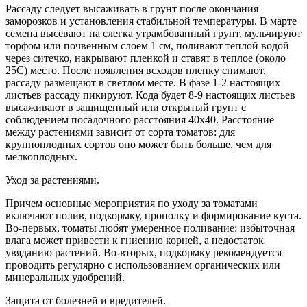
Рассаду следует высаживать в грунт после окончания
заморозков и установления стабильной температуры. В марте
семена высевают на слегка утрамбованный грунт, мульчируют
торфом или почвенным слоем 1 см, поливают теплой водой
через ситечко, накрывают пленкой и ставят в теплое (около
25С) место. После появления всходов пленку снимают,
рассаду размещают в светлом месте. В фазе 1-2 настоящих
листьев рассаду пикируют. Кода будет 8-9 настоящих листьев
высаживают в защищенный или открытый грунт с
соблюдением посадочного расстояния 40х40. Расстояние
между растениями зависит от сорта томатов: для
крупноплодных сортов оно может быть больше, чем для
мелкоплодных.
Уход за растениями.
Причем основные мероприятия по уходу за томатами
включают полив, подкормку, прополку и формирование куста.
Во-первых, томаты любят умеренное поливание: избыточная
влага может привести к гниению корней, а недостаток
увяданию растений. Во-вторых, подкормку рекомендуется
проводить регулярно с использованием органических или
минеральных удобрений.
Защита от болезней и вредителей.