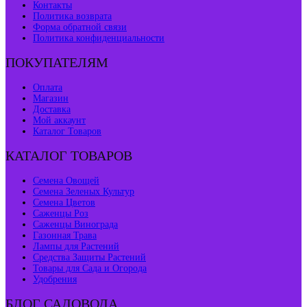
Контакты
Политика возврата
Форма обратной связи
Политика конфиденциальности
ПОКУПАТЕЛЯМ
Оплата
Магазин
Доставка
Мой аккаунт
Каталог Товаров
КАТАЛОГ ТОВАРОВ
Семена Овощей
Семена Зеленых Культур
Семена Цветов
Саженцы Роз
Саженцы Винограда
Газонная Трава
Лампы для Растений
Средства Защиты Растений
Товары для Сада и Огорода
Удобрения
БЛОГ САДОВОДА