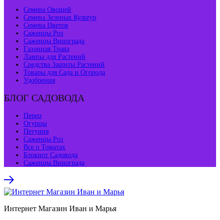
Семена Овощей
Семена Зеленых Культур
Семена Цветов
Саженцы Роз
Саженцы Винограда
Газонная Трава
Лампы для Растений
Средства Защиты Растений
Товары для Сада и Огорода
Удобрения
БЛОГ САДОВОДА
Перец
Огурцы
Петуния
Саженцы Роз
Все о Томатах
Блокнот Садовода
Саженцы Винограда
Интернет Магазин Иван и Марья