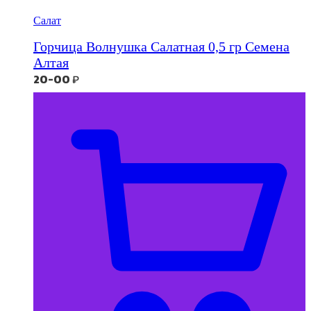
Салат
Горчица Волнушка Салатная 0,5 гр Семена
Алтая
20-00
₽