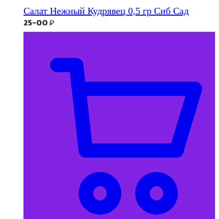
Салат Нежный Кудрявец 0,5 гр Сиб Сад
25-00
₽