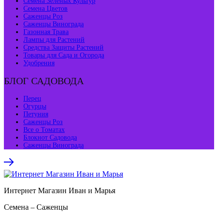
Семена Зеленых Культур
Семена Цветов
Саженцы Роз
Саженцы Винограда
Газонная Трава
Лампы для Растений
Средства Защиты Растений
Товары для Сада и Огорода
Удобрения
БЛОГ САДОВОДА
Перец
Огурцы
Петуния
Саженцы Роз
Все о Томатах
Блокнот Садовода
Саженцы Винограда
Интернет Магазин Иван и Марья
Семена – Саженцы