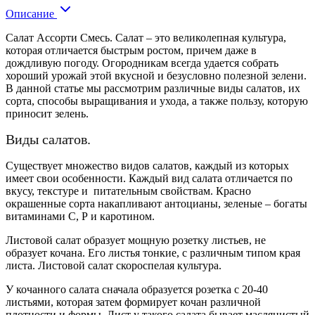
Описание
Салат Ассорти Смесь. Салат – это великолепная культура,
которая отличается быстрым ростом, причем даже в
дождливую погоду. Огородникам всегда удается собрать
хороший урожай этой вкусной и безусловно полезной зелени.
В данной статье мы рассмотрим различные виды салатов, их
сорта, способы выращивания и ухода, а также пользу, которую
приносит зелень.
Виды салатов.
Существует множество видов салатов, каждый из которых
имеет свои особенности. Каждый вид салата отличается по
вкусу, текстуре и питательным свойствам. Красно
окрашенные сорта накапливают
антоцианы
, зеленые – богаты
витаминами С, Р и каротином.
Листовой салат образует мощную розетку листьев, не
образует кочана. Его листья тонкие, с различным типом края
листа. Листовой салат скороспелая культура.
У кочанного салата сначала образуется розетка с 20-40
листьями, которая затем формирует кочан различной
плотности и формы. Лист у такого салата бывает маслянистый