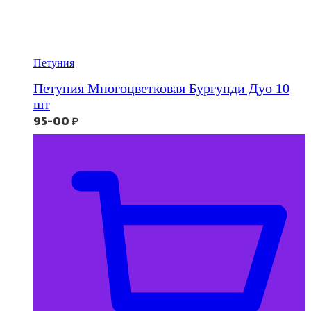
Петуния
Петуния Многоцветковая Бургунди Дуо 10
шт
95-00
₽