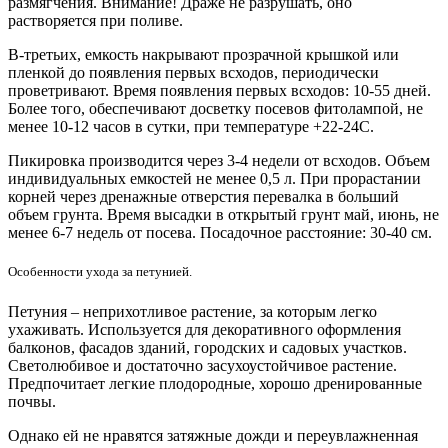
размягчения. Внимание! Драже не разрушать, оно
растворяется при поливе.
В-третьих, емкость накрывают прозрачной крышкой или
пленкой до появления первых всходов, периодически
проветривают. Время появления первых всходов: 10-55 дней.
Более того, обеспечивают
досветку
посевов
фитолампой
, не
менее 10-12 часов в сутки, при температуре +22-24С.
Пикировка производится через 3-4 недели от всходов. Объем
индивидуальных емкостей не менее 0,5 л. При прорастании
корней через дренажные отверстия перевалка в больший
объем грунта. Время высадки в открытый грунт май, июнь, не
менее 6-7 недель от посева. Посадочное расстояние: 30-40 см.
Особенности ухода за петунией.
Петуния – неприхотливое растение, за которым легко
ухаживать. Используется для декоративного оформления
балконов, фасадов зданий, городских и садовых участков.
Светолюбивое и достаточно засухоустойчивое растение.
Предпочитает легкие плодородные, хорошо дренированные
почвы.
Однако ей не нравятся затяжные дожди и переувлажненная