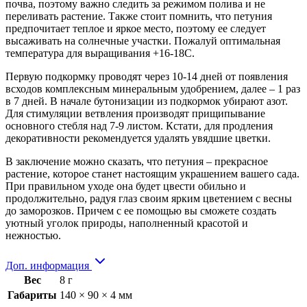
почва, поэтому важно следить за режимом полива и не
переливать растение. Также стоит помнить, что петуния
предпочитает теплое и яркое место, поэтому ее следует
высаживать на солнечные участки. Пожалуй оптимальная
температура для выращивания +16-18С.
Первую подкормку проводят через 10-14 дней от появления
всходов комплексным минеральным удобрением, далее – 1 раз
в 7 дней. В начале бутонизации из подкормок убирают азот.
Для стимуляции ветвления производят прищипывание
основного стебля над 7-9 листом. Кстати, для продления
декоративности рекомендуется удалять увядшие цветки.
В заключение можно сказать, что петуния – прекрасное
растение, которое станет настоящим украшением вашего сада.
При правильном уходе она будет цвести обильно и
продолжительно, радуя глаз своим ярким цветением с весны
до заморозков. Причем с ее помощью вы сможете создать
уютный уголок природы, наполненный красотой и
нежностью.
Доп. информация
Вес
8 г
Габариты
140 × 90 × 4 мм