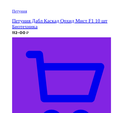
Петуния
Петуния Дабл Каскад Орхид Мист F1 10 шт
Биотехника
112-00
₽