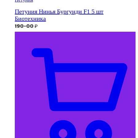
Петуния Нинья Бургунди F1 5 шт
Биотехника
190-00
₽