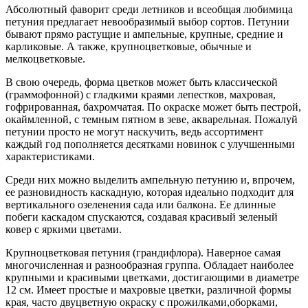
Абсолютный фаворит среди летников и всеобщая любимица
петуния предлагает невообразимый выбор сортов. Петунии
бывают прямо растущие и ампельные, крупные, средние и
карликовые. А также, крупноцветковые, обычные и
мелкоцветковые.
В свою очередь, форма цветков может быть классической
(граммофонной) с гладкими краями лепестков, махровая,
гофрированная, бахромчатая. По окраске может быть пестрой,
окаймленной, с темным пятном в зеве, акварельная. Пожалуй
петунии просто не могут наскучить, ведь ассортимент
каждый год пополняется десятками новинок с улучшенными
характеристиками.
Среди них можно выделить ампельную петунию и, впрочем,
ее разновидность каскадную, которая идеально подходит для
вертикального озеленения сада или балкона. Ее длинные
побеги каскадом спускаются, создавая красивый зеленый
ковер с яркими цветами.
Крупноцветковая петуния (грандифлора). Наверное самая
многочисленная и разнообразная группа. Обладает наиболее
крупными и красивыми цветками, достигающими в диаметре
12 см. Имеет простые и махровые цветки, различной формы
края, часто двуцветную окраску с прожилками,оборками,