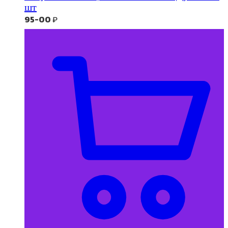
шт
95-00
₽