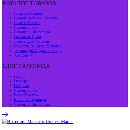
КАТАЛОГ ТОВАРОВ
Семена Овощей
Семена Зеленых Культур
Семена Цветов
Саженцы Роз
Саженцы Винограда
Газонная Трава
Лампы для Растений
Средства Защиты Растений
Товары для Сада и Огорода
Удобрения
БЛОГ САДОВОДА
Перец
Огурцы
Петуния
Саженцы Роз
Все о Томатах
Блокнот Садовода
Саженцы Винограда