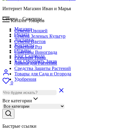
Интернет Магазин Иван и Марья
Семена – Саженцы
Каталог товаров
Магазин
Семена Овощей
Оплата
Семена Зеленых Культур
Доставка
Семена Цветов
Контакты
Саженцы Роз
Отзывы
Саженцы Винограда
Блог Садовода
Газонная Трава
Как Оформить Заказ
Лампы для Растений
Средства Защиты Растений
Товары для Сада и Огорода
Удобрения
0
Все категории
Быстрые ссылки