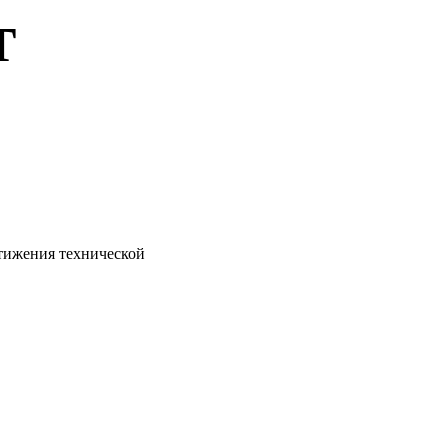
т
тижения технической