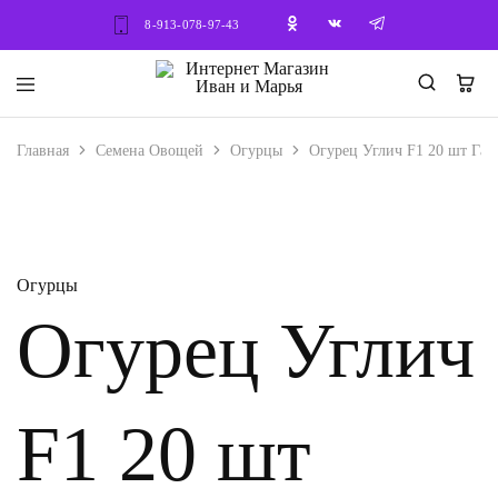
8-913-078-97-43
Интернет
Семена
Магазин
–
Иван
Саженцы
Главная
Семена Овощей
Огурцы
Огурец Углич F1 20 шт Га
и
Нет в наличии
Марья
Огурцы
Огурец Углич
F1 20 шт