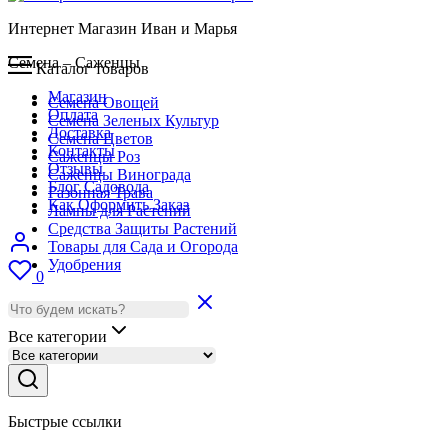
Интернет Магазин Иван и Марья
Семена – Саженцы
Каталог товаров
Магазин
Семена Овощей
Оплата
Семена Зеленых Культур
Доставка
Семена Цветов
Контакты
Саженцы Роз
Отзывы
Саженцы Винограда
Блог Садовода
Газонная Трава
Как Оформить Заказ
Лампы для Растений
Средства Защиты Растений
Товары для Сада и Огорода
Удобрения
0
Все категории
Быстрые ссылки