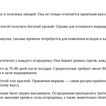
 и полезных овощей. Она не только отличается приятным вкусо
пособ получить богатый урожай. Однако для успешного выращи
гранулах, сколько времени потребуется для появления всходов 
ктически у каждого огородника. Она бывает разных сортов, каж
о за 70–80 дней после посадки. Среднеспелые требуют около 90
да и цели выращивания.
жёлтой или красной. Оранжевая морковь — самая распространённ
ному вкусу.
аньше было трудно высаживать. Огородникам приходилось трати
ни экономят время и силы огородника, а также значительно обле