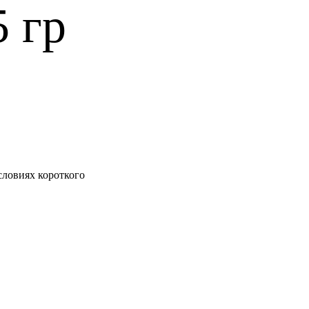
 гр
условиях короткого