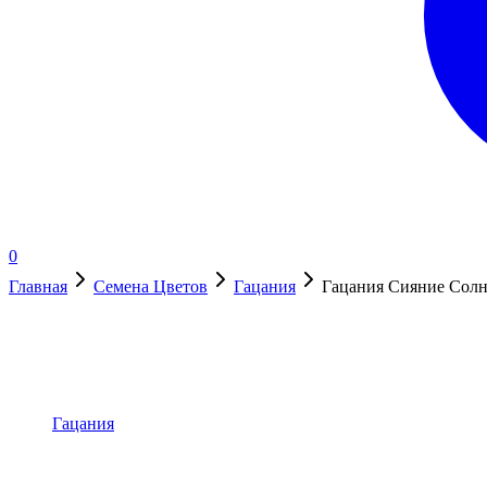
0
Главная
Семена Цветов
Гацания
Гацания Сияние Солн
В наличии
Гацания