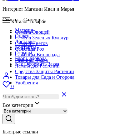
Интернет Магазин Иван и Марья
Семена – Саженцы
Каталог товаров
Магазин
Семена Овощей
Оплата
Семена Зеленых Культур
Доставка
Семена Цветов
Контакты
Саженцы Роз
Отзывы
Саженцы Винограда
Блог Садовода
Газонная Трава
Как Оформить Заказ
Лампы для Растений
Средства Защиты Растений
Товары для Сада и Огорода
Удобрения
0
Все категории
Быстрые ссылки