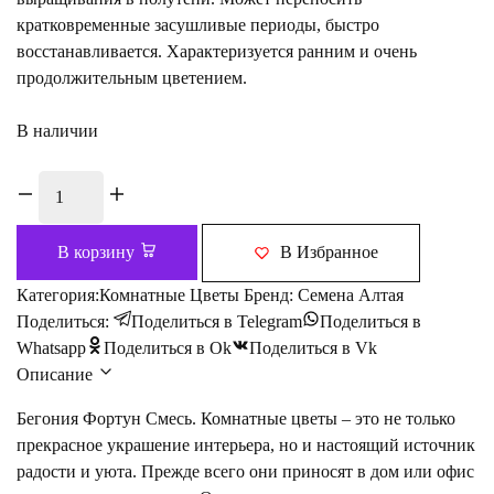
кратковременные засушливые периоды, быстро
восстанавливается. Характеризуется ранним и очень
продолжительным цветением.
В наличии
Количество
товара
Бегония
В корзину
В Избранное
Фортун
Смесь
Категория:
Комнатные Цветы
Бренд:
Семена Алтая
F1
Поделиться:
Поделиться в Telegram
Поделиться в
5
Whatsapp
Поделиться в Ok
Поделиться в Vk
шт
Описание
Семена
Бегония Фортун Смесь. Комнатные цветы – это не только
Алтая
прекрасное украшение интерьера, но и настоящий источник
радости и уюта. Прежде всего они приносят в дом или офис