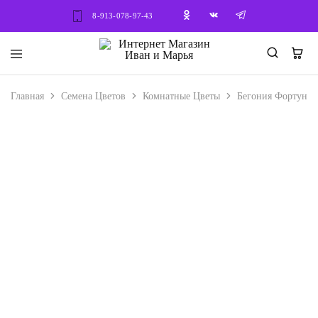
8-913-078-97-43
Интернет
Семена
Магазин
–
Иван
Саженцы
Главная
Семена Цветов
Комнатные Цветы
Бегония Фортун С
и
В наличии
Марья