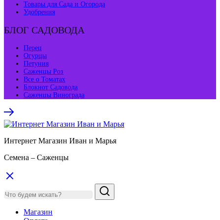
Товары для Сада и Огорода
Удобрения
БЛОГ САДОВОДА
Перец
Огурцы
Петуния
Саженцы Роз
Все о Томатах
Блокнот Садовода
Саженцы Винограда
Интернет Магазин Иван и Марья
Семена – Саженцы
Магазин