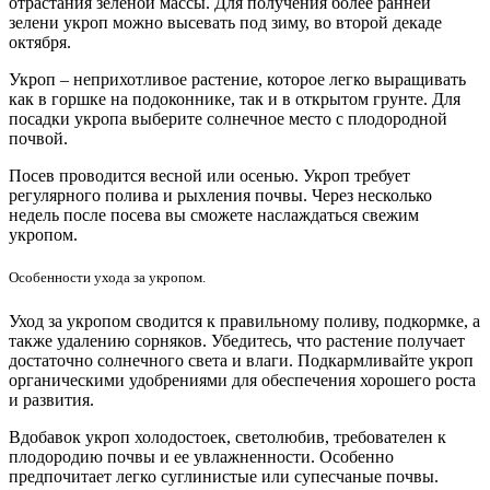
отрастания зеленой массы. Для получения более ранней
зелени укроп можно высевать под зиму, во второй декаде
октября.
Укроп – неприхотливое растение, которое легко выращивать
как в горшке на подоконнике, так и в открытом грунте. Для
посадки укропа выберите солнечное место с плодородной
почвой.
Посев проводится весной или осенью. Укроп требует
регулярного полива и рыхления почвы. Через несколько
недель после посева вы сможете наслаждаться свежим
укропом.
Особенности ухода за укропом.
Уход за укропом сводится к правильному поливу, подкормке, а
также удалению сорняков. Убедитесь, что растение получает
достаточно солнечного света и влаги. Подкармливайте укроп
органическими удобрениями для обеспечения хорошего роста
и развития.
Вдобавок укроп холодостоек, светолюбив, требователен к
плодородию почвы и ее увлажненности. Особенно
предпочитает легко суглинистые или супесчаные почвы.