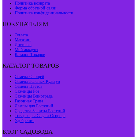
Политика возврата
Форма обратной связи
Политика конфиденциальности
ПОКУПАТЕЛЯМ
Оплата
Магазин
Доставка
Мой аккаунт
Каталог Товаров
КАТАЛОГ ТОВАРОВ
Семена Овощей
Семена Зеленых Культур
Семена Цветов
Саженцы Роз
Саженцы Винограда
Газонная Трава
Лампы для Растений
Средства Защиты Растений
Товары для Сада и Огорода
Удобрения
БЛОГ САДОВОДА