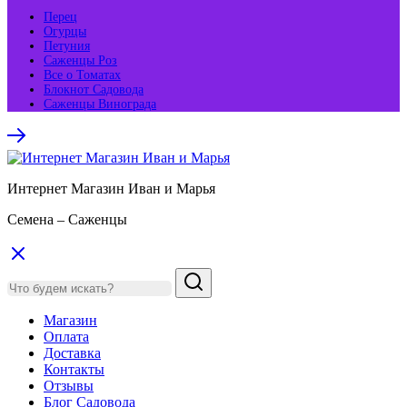
Перец
Огурцы
Петуния
Саженцы Роз
Все о Томатах
Блокнот Садовода
Саженцы Винограда
Интернет Магазин Иван и Марья
Семена – Саженцы
Магазин
Оплата
Доставка
Контакты
Отзывы
Блог Садовода