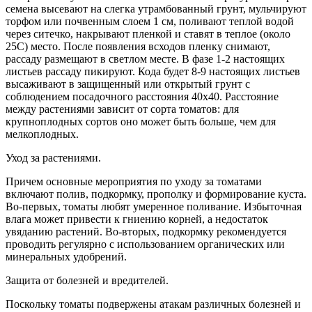
семена высевают на слегка утрамбованный грунт, мульчируют
торфом или почвенным слоем 1 см, поливают теплой водой
через ситечко, накрывают пленкой и ставят в теплое (около
25С) место. После появления всходов пленку снимают,
рассаду размещают в светлом месте. В фазе 1-2 настоящих
листьев рассаду пикируют. Кода будет 8-9 настоящих листьев
высаживают в защищенный или открытый грунт с
соблюдением посадочного расстояния 40х40. Расстояние
между растениями зависит от сорта томатов: для
крупноплодных сортов оно может быть больше, чем для
мелкоплодных.
Уход за растениями.
Причем основные мероприятия по уходу за томатами
включают полив, подкормку, прополку и формирование куста.
Во-первых, томаты любят умеренное поливание. Избыточная
влага может привести к гниению корней, а недостаток
увяданию растений. Во-вторых, подкормку рекомендуется
проводить регулярно с использованием органических или
минеральных удобрений.
Защита от болезней и вредителей.
Поскольку томаты подвержены атакам различных болезней и