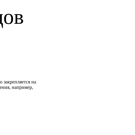
цов
 закрепляется на
ения, например,