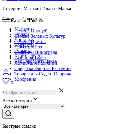
Интернет Магазин Иван и Марья
Семена – Саженцы
Каталог товаров
Магазин
Семена Овощей
Оплата
Семена Зеленых Культур
Доставка
Семена Цветов
Контакты
Саженцы Роз
Отзывы
Саженцы Винограда
Блог Садовода
Газонная Трава
Как Оформить Заказ
Лампы для Растений
Средства Защиты Растений
Товары для Сада и Огорода
Удобрения
0
Все категории
Быстрые ссылки