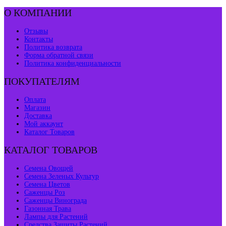
О КОМПАНИИ
Отзывы
Контакты
Политика возврата
Форма обратной связи
Политика конфиденциальности
ПОКУПАТЕЛЯМ
Оплата
Магазин
Доставка
Мой аккаунт
Каталог Товаров
КАТАЛОГ ТОВАРОВ
Семена Овощей
Семена Зеленых Культур
Семена Цветов
Саженцы Роз
Саженцы Винограда
Газонная Трава
Лампы для Растений
Средства Защиты Растений