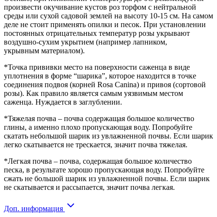
произвести окучивание кустов роз торфом с нейтральной
среды или сухой садовой землей на высоту 10-15 см. На самом
деле не стоит применять опилки и песок. При установлении
постоянных отрицательных температур розы укрывают
воздушно-сухим укрытием (например лапником,
укрывным
материалом).
*Точка прививки место на поверхности саженца в виде
уплотнения в форме “шарика”, которое находится в точке
соединения подвоя (корней Rosa Canina) и привоя (сортовой
розы). Как правило является самым уязвимым местом
саженца. Нуждается в заглублении.
*Тяжелая почва – почва содержащая большое количество
глины, а именно плохо пропускающая воду. Попробуйте
скатать небольшой шарик из увлажненной почвы. Если шарик
легко скатывается не трескается, значит почва тяжелая.
*Легкая почва – почва, содержащая большое количество
песка, в результате хорошо пропускающая воду. Попробуйте
сжать не большой шарик из увлажненной почвы. Если шарик
не скатывается и рассыпается, значит почва легкая.
Доп. информация