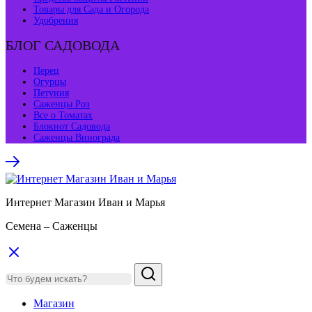
Товары для Сада и Огорода
Удобрения
БЛОГ САДОВОДА
Перец
Огурцы
Петуния
Саженцы Роз
Все о Томатах
Блокнот Садовода
Саженцы Винограда
Интернет Магазин Иван и Марья
Семена – Саженцы
Магазин