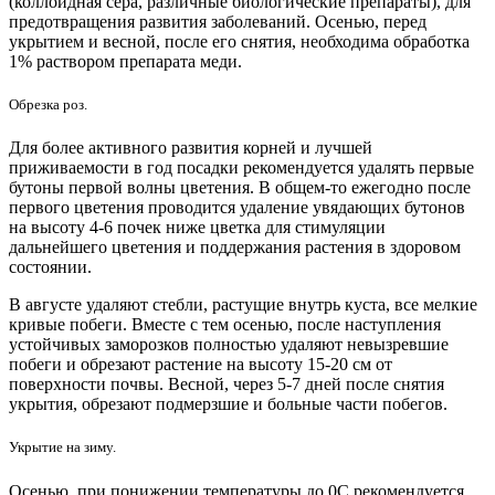
(коллоидная сера, различные биологические препараты), для
предотвращения развития заболеваний. Осенью, перед
укрытием и весной, после его снятия, необходима обработка
1% раствором препарата меди.
Обрезка роз.
Для более активного развития корней и лучшей
приживаемости в год посадки рекомендуется удалять первые
бутоны первой волны цветения. В общем-то ежегодно после
первого цветения проводится удаление увядающих бутонов
на высоту 4-6 почек ниже цветка для стимуляции
дальнейшего цветения и поддержания растения в здоровом
состоянии.
В августе удаляют стебли, растущие внутрь куста, все мелкие
кривые побеги. Вместе с тем осенью, после наступления
устойчивых заморозков полностью удаляют невызревшие
побеги и обрезают растение на высоту 15-20 см от
поверхности почвы. Весной, через 5-7 дней после снятия
укрытия, обрезают подмерзшие и больные части побегов.
Укрытие на зиму.
Осенью, при понижении температуры до 0С рекомендуется