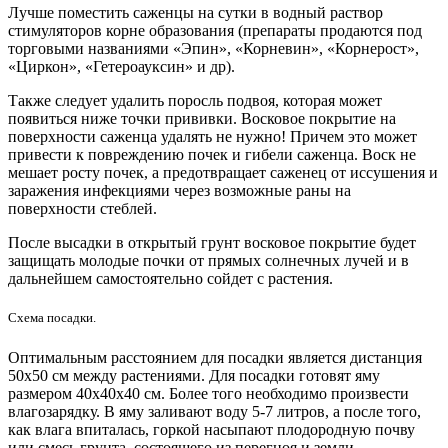
Лучше поместить саженцы на сутки в водный раствор
стимуляторов корне образования (препараты продаются под
торговыми названиями «Эпин», «
Корневин
», «
Корнерост
»,
«Циркон», «
Гетероауксин
» и др).
Также следует удалить поросль подвоя, которая может
появиться ниже точки прививки. Восковое покрытие на
поверхности саженца удалять не нужно! Причем это может
привести к повреждению почек и гибели саженца. Воск не
мешает росту почек, а предотвращает саженец от иссушения и
заражения инфекциями через возможные раны на
поверхности стеблей.
После высадки в открытый грунт восковое покрытие будет
защищать молодые почки от прямых солнечных лучей и в
дальнейшем самостоятельно сойдет с растения.
Схема посадки.
Оптимальным расстоянием для посадки является дистанция
50х50 см между растениями. Для посадки готовят яму
размером 40х40х40 см. Более того необходимо произвести
влагозарядку. В яму заливают воду 5-7 литров, а после того,
как влага впиталась, горкой насыпают плодородную почву
или смесь грунта, состоящего из перегноя и земли.