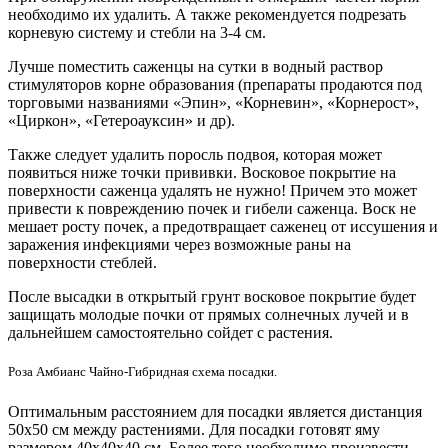
необходимо их удалить. А также рекомендуется подрезать
корневую систему и стебли на 3-4 см.
Лучше поместить саженцы на сутки в водный раствор
стимуляторов корне образования (препараты продаются под
торговыми названиями «Эпин», «
Корневин
», «
Корнерост
»,
«Циркон», «
Гетероауксин
» и др).
Также следует удалить поросль подвоя, которая может
появиться ниже точки прививки. Восковое покрытие на
поверхности саженца удалять не нужно! Причем это может
привести к повреждению почек и гибели саженца. Воск не
мешает росту почек, а предотвращает саженец от иссушения и
заражения инфекциями через возможные раны на
поверхности стеблей.
После высадки в открытый грунт восковое покрытие будет
защищать молодые почки от прямых солнечных лучей и в
дальнейшем самостоятельно сойдет с растения.
Роза Амбианс Чайно-Гибридная схема посадки.
Оптимальным расстоянием для посадки является дистанция
50х50 см между растениями. Для посадки готовят яму
размером 40х40х40 см. Более того необходимо произвести