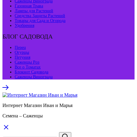
Саженцы Винограда
Газонная Трава
Лампы для Растений
Средства Защиты Растений
Товары для Сада и Огорода
Удобрения
БЛОГ САДОВОДА
Перец
Огурцы
Петуния
Саженцы Роз
Все о Томатах
Блокнот Садовода
Саженцы Винограда
Интернет Магазин Иван и Марья
Семена – Саженцы