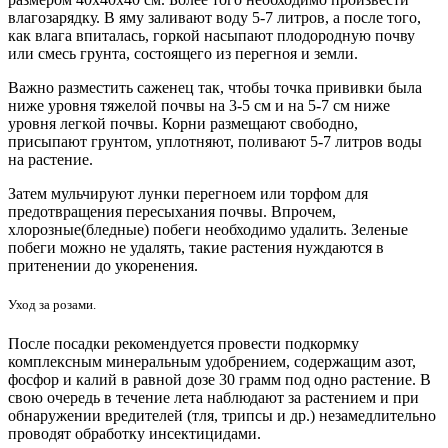
влагозарядку. В яму заливают воду 5-7 литров, а после того,
как влага впиталась, горкой насыпают плодородную почву
или смесь грунта, состоящего из перегноя и земли.
Важно разместить саженец так, чтобы точка прививки была
ниже уровня тяжелой почвы на 3-5 см и на 5-7 см ниже
уровня легкой почвы. Корни размещают свободно,
присыпают грунтом, уплотняют, поливают 5-7 литров воды
на растение.
Затем мульчируют лунки перегноем или торфом для
предотвращения пересыхания почвы. Впрочем,
хлорозные(бледные) побеги необходимо удалить. Зеленые
побеги можно не удалять, такие растения нуждаются в
притенении до укоренения.
Уход за розами.
После посадки рекомендуется провести подкормку
комплексным минеральным удобрением, содержащим азот,
фосфор и калий в равной дозе 30 грамм под одно растение. В
свою очередь в течение лета наблюдают за растением и при
обнаружении вредителей (тля, трипсы и др.) незамедлительно
проводят обработку инсектицидами.