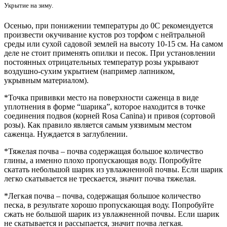
Укрытие на зиму.
Осенью, при понижении температуры до 0С рекомендуется
произвести окучивание кустов роз торфом с нейтральной
среды или сухой садовой землей на высоту 10-15 см. На самом
деле не стоит применять опилки и песок. При установлении
постоянных отрицательных температур розы укрывают
воздушно-сухим укрытием (например лапником,
укрывным
материалом).
*Точка прививки место на поверхности саженца в виде
уплотнения в форме “шарика”, которое находится в точке
соединения подвоя (корней Rosa Canina) и привоя (сортовой
розы). Как правило является самым уязвимым местом
саженца. Нуждается в заглублении.
*Тяжелая почва – почва содержащая большое количество
глины, а именно плохо пропускающая воду. Попробуйте
скатать небольшой шарик из увлажненной почвы. Если шарик
легко скатывается не трескается, значит почва тяжелая.
*Легкая почва – почва, содержащая большое количество
песка, в результате хорошо пропускающая воду. Попробуйте
сжать не большой шарик из увлажненной почвы. Если шарик
не скатывается и рассыпается, значит почва легкая.