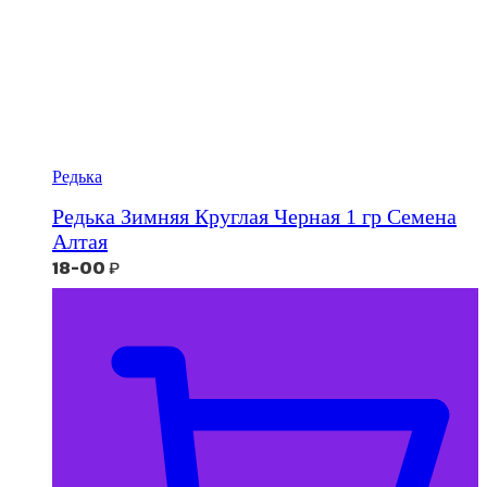
Редька
Редька Зимняя Круглая Черная 1 гр Семена
Алтая
18-00
₽