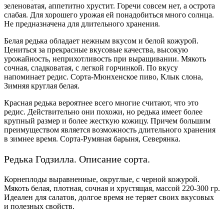
зеленоватая, аппетитно хрустит. Горечи совсем нет, а острота
слабая. Для хорошего урожая ей понадобиться много солнца.
Не предназначена для длительного хранения.
Белая редька обладает нежным вкусом и белой кожурой.
Цениться за прекрасные вкусовые качества, высокую
урожайность, неприхотливость при выращивании. Мякоть
сочная, сладковатая, с легкой горчинкой. По вкусу
напоминает редис. Сорта-Мюнхенское пиво, Клык слона,
Зимняя круглая белая.
Красная редька вероятнее всего многие считают, что это
редис. Действительно они похожи, но редька имеет более
крупный размер и более жесткую кожицу. Причем большим
преимуществом является возможность длительного хранения
в зимнее время. Сорта-Румяная барыня, Северянка.
Редька Годзилла. Описание сорта.
Корнеплоды выравненные, округлые, с черной кожурой.
Мякоть белая, плотная, сочная и хрустящая, массой 220-300 гр.
Идеален для салатов, долгое время не теряет своих вкусовых
и полезных свойств.