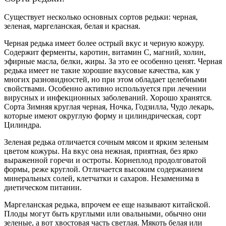
Существует несколько основных сортов редьки: черная,
зеленая,
маргеланская
, белая и красная.
Черная редька имеет более острый вкус и черную кожуру.
Содержит ферменты, каротин, витамин С, магний, холин,
эфирные масла, белки, жиры. За это ее особенно ценят. Черная
редька имеет не такие хорошие вкусовые качества, как у
многих разновидностей, но при этом обладает целебными
свойствами. Особенно активно используется при лечении
вирусных и инфекционных заболеваний. Хорошо хранятся.
Сорта Зимняя круглая черная, Ночка,
Годзилла
, Чудо лекарь,
которые имеют округлую форму и цилиндрическая, сорт
Цилиндра.
Зеленая редька отличается сочным мясом и ярким зеленым
цветом кожуры. На вкус она нежная, приятная, без ярко
выраженной горечи и остроты. Корнеплод продолговатой
формы, реже круглой. Отличается высоким содержанием
минеральных солей, клетчатки и сахаров. Незаменима в
диетическом питании.
Маргеланская
редька, впрочем ее еще называют китайской.
Плоды могут быть круглыми или овальными, обычно они
зеленые, а вот хвостовая часть светлая. Мякоть белая или