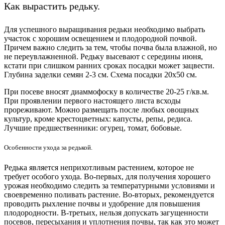
Как вырастить редьку.
Для успешного выращивания редьки необходимо выбрать
участок с хорошим освещением и плодородной почвой.
Причем важно следить за тем, чтобы почва была влажной, но
не переувлажненной. Редьку высевают с середины июня,
кстати при слишком ранних сроках посадки может зацвести.
Глубина заделки семян 2-3 см. Схема посадки 20х50 см.
При посеве вносят
диаммофоску
в количестве 20-25 г/кв.м.
При проявлении первого настоящего листа всходы
прореживают. Можно размещать после любых овощных
культур, кроме крестоцветных: капусты, репы, редиса.
Лучшие предшественники: огурец, томат, бобовые.
Особенности ухода за редькой.
Редька является неприхотливым растением, которое не
требует особого ухода. Во-первых, для получения хорошего
урожая необходимо следить за температурными условиями и
своевременно поливать растение. Во-вторых, рекомендуется
проводить рыхление почвы и удобрение для повышения
плодородности. В-третьих, нельзя допускать загущенности
посевов, пересыхания и уплотнения почвы, так как это может