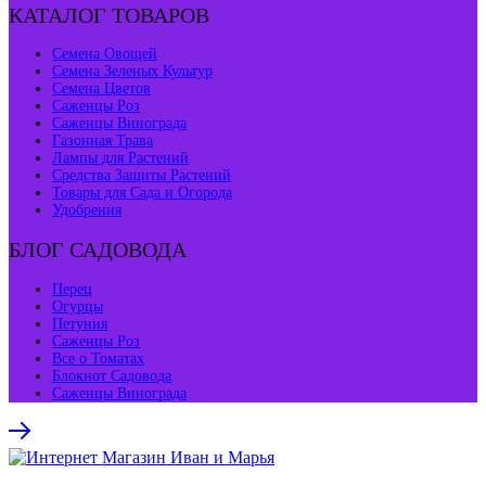
КАТАЛОГ ТОВАРОВ
Семена Овощей
Семена Зеленых Культур
Семена Цветов
Саженцы Роз
Саженцы Винограда
Газонная Трава
Лампы для Растений
Средства Защиты Растений
Товары для Сада и Огорода
Удобрения
БЛОГ САДОВОДА
Перец
Огурцы
Петуния
Саженцы Роз
Все о Томатах
Блокнот Садовода
Саженцы Винограда