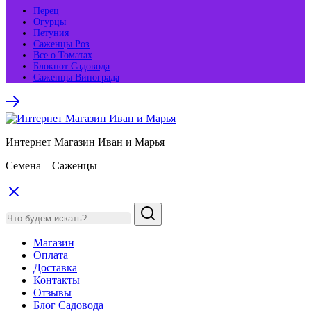
Перец
Огурцы
Петуния
Саженцы Роз
Все о Томатах
Блокнот Садовода
Саженцы Винограда
Интернет Магазин Иван и Марья
Семена – Саженцы
Магазин
Оплата
Доставка
Контакты
Отзывы
Блог Садовода