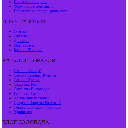
Политика возврата
Форма обратной связи
Политика конфиденциальности
ПОКУПАТЕЛЯМ
Оплата
Магазин
Доставка
Мой аккаунт
Каталог Товаров
КАТАЛОГ ТОВАРОВ
Семена Овощей
Семена Зеленых Культур
Семена Цветов
Саженцы Роз
Саженцы Винограда
Газонная Трава
Лампы для Растений
Средства Защиты Растений
Товары для Сада и Огорода
Удобрения
БЛОГ САДОВОДА