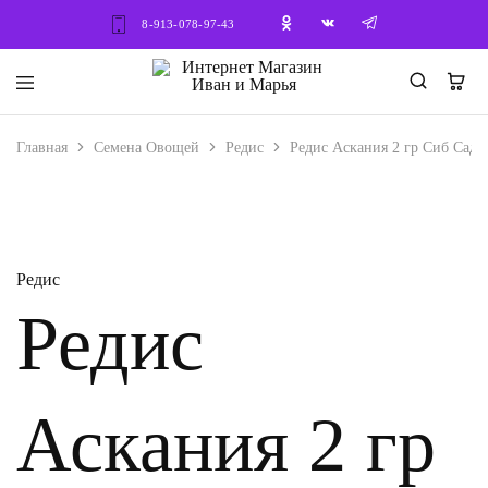
8-913-078-97-43
Интернет
Семена
Магазин
–
Иван
Саженцы
Главная
Семена Овощей
Редис
Редис Аскания 2 гр Сиб Сад
и
Нет в наличии
Марья
Редис
Редис
Аскания 2 гр