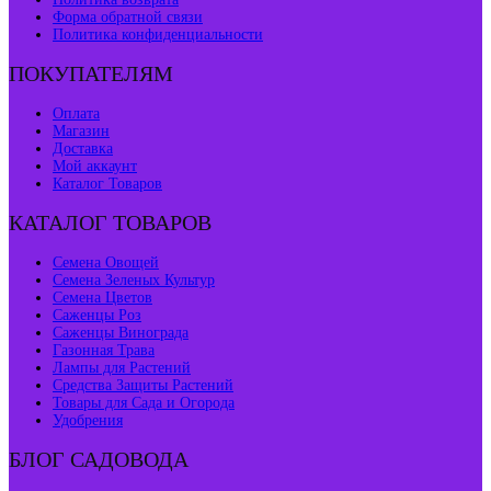
Форма обратной связи
Политика конфиденциальности
ПОКУПАТЕЛЯМ
Оплата
Магазин
Доставка
Мой аккаунт
Каталог Товаров
КАТАЛОГ ТОВАРОВ
Семена Овощей
Семена Зеленых Культур
Семена Цветов
Саженцы Роз
Саженцы Винограда
Газонная Трава
Лампы для Растений
Средства Защиты Растений
Товары для Сада и Огорода
Удобрения
БЛОГ САДОВОДА