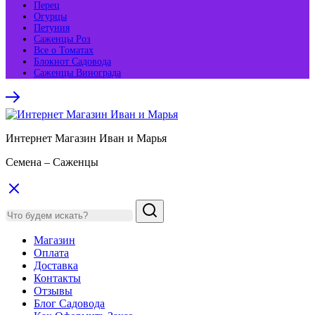
Перец
Огурцы
Петуния
Саженцы Роз
Все о Томатах
Блокнот Садовода
Саженцы Винограда
Интернет Магазин Иван и Марья
Семена – Саженцы
Магазин
Оплата
Доставка
Контакты
Отзывы
Блог Садовода