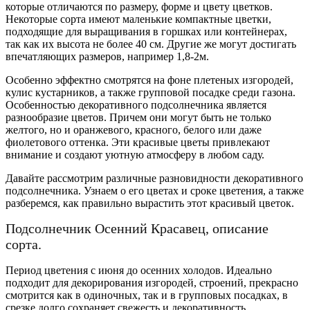
которые отличаются по размеру, форме и цвету цветков.
Некоторые сорта имеют маленькие компактные цветки,
подходящие для выращивания в горшках или контейнерах,
так как их высота не более 40 см. Другие же могут достигать
впечатляющих размеров, например 1,8-2м.
Особенно эффектно смотрятся на фоне плетеных изгородей,
кулис кустарников, а также групповой посадке среди газона.
Особенностью декоративного подсолнечника является
разнообразие цветов. Причем они могут быть не только
желтого, но и оранжевого, красного, белого или даже
фиолетового оттенка. Эти красивые цветы привлекают
внимание и создают уютную атмосферу в любом саду.
Давайте рассмотрим различные разновидности декоративного
подсолнечника. Узнаем о его цветах и сроке цветения, а также
разберемся, как правильно вырастить этот красивый цветок.
Подсолнечник Осенний Красавец, описание
сорта.
Период цветения с июня до осенних холодов. Идеально
подходит для декорирования изгородей, строений, прекрасно
смотрится как в одиночных, так и в групповых посадках, в
срезке долго сохраняет свежесть и декоративность.