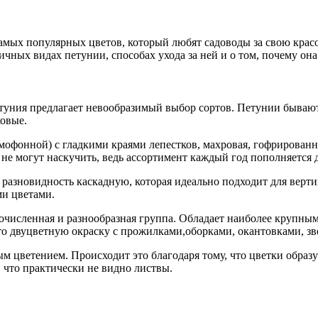
амых популярных цветов, который любят садоводы за свою красот
ичных видах петунии, способах ухода за ней и о том, почему он
уния предлагает невообразимый выбор сортов. Петунии бывают
ковые.
мофонной) с гладкими краями лепестков, махровая, гофрированн
о не могут наскучить, ведь ассортимент каждый год пополняетс
разновидность каскадную, которая идеально подходит для верти
ми цветами.
очисленная и разнообразная группа. Обладает наиболее крупны
то двуцветную окраску с прожилками,оборками, окантовками, зв
 цветением. Происходит это благодаря тому, что цветки образую
, что практически не видно листвы.