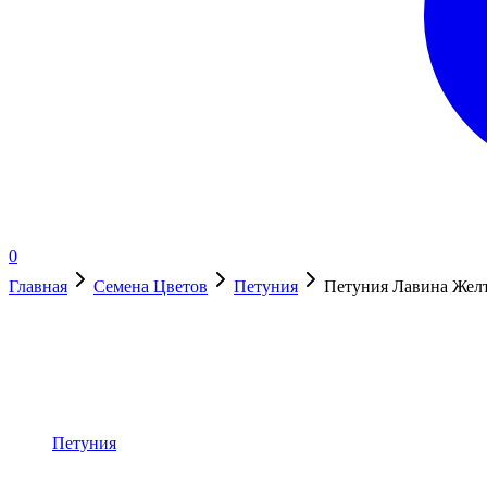
0
Главная
Семена Цветов
Петуния
Петуния Лавина Желт
Нет в наличии
Петуния