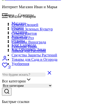
Интернет Магазин Иван и Марья
Семена – Саженцы
Каталог товаров
Магазин
Семена Овощей
Оплата
Семена Зеленых Культур
Доставка
Семена Цветов
Контакты
Саженцы Роз
Отзывы
Саженцы Винограда
Блог Садовода
Газонная Трава
Как Оформить Заказ
Лампы для Растений
Средства Защиты Растений
Товары для Сада и Огорода
Удобрения
0
Все категории
Быстрые ссылки