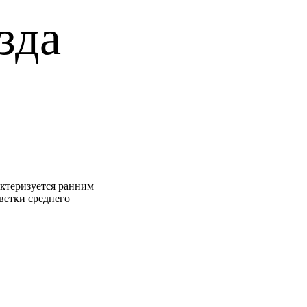
зда
актеризуется ранним
ветки среднего