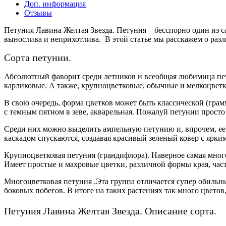
Доп. информация
Отзывы
Петуния Лавина Желтая Звезда. Петуния – бесспорно один из с
вынослива и неприхотлива. В этой статье мы расскажем о разл
Сорта петунии.
Абсолютный фаворит среди летников и всеобщая любимица пет
карликовые. А также, крупноцветковые, обычные и мелкоцвет
В свою очередь, форма цветков может быть классической (грам
с темным пятном в зеве, акварельная. Пожалуй петунии прост
Среди них можно выделить ампельную петунию и, впрочем, ее 
каскадом спускаются, создавая красивый зеленый ковер с ярки
Крупноцветковая петуния (грандифлора). Наверное самая мног
Имеет простые и махровые цветки, различной формы края, час
Многоцветковая петуния .Эта группа отличается супер обильным
боковых побегов. В итоге на таких растениях так много цветов
Петуния Лавина Желтая Звезда. Описание сорта.