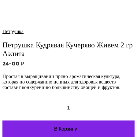
Петрушка
Петрушка Кудрявая Кучеряво Живем 2 гр
Аэлита
24-00
₽
Простая в выращивании пряно-ароматическая культура,
которая по содержанию ценных для здоровья веществ
составит конкуренцию большинству овощей и фруктов.
Количество
товара
Петрушка
Кудрявая
Кучеряво
В Корзину
Живем
2