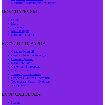
Политика конфиденциальности
ПОКУПАТЕЛЯМ
Оплата
Магазин
Доставка
Мой аккаунт
Каталог Товаров
КАТАЛОГ ТОВАРОВ
Семена Овощей
Семена Зеленых Культур
Семена Цветов
Саженцы Роз
Саженцы Винограда
Газонная Трава
Лампы для Растений
Средства Защиты Растений
Товары для Сада и Огорода
Удобрения
БЛОГ САДОВОДА
Перец