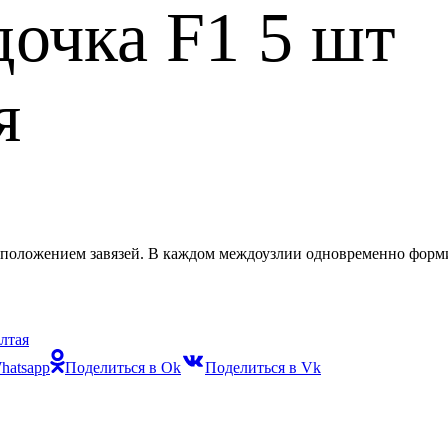
очка F1 5 шт
я
оложением завязей. В каждом междоузлии одновременно формир
лтая
hatsapp
Поделиться в Ok
Поделиться в Vk