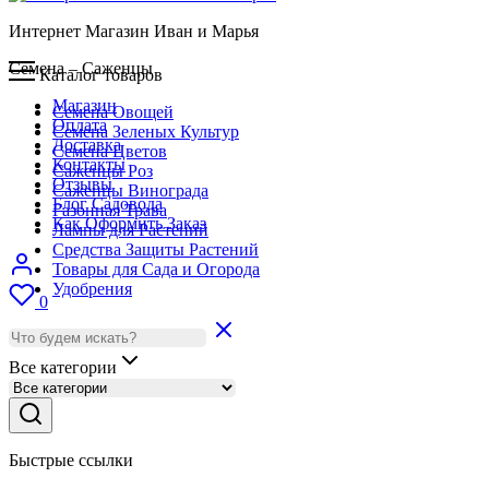
Интернет Магазин Иван и Марья
Семена – Саженцы
Каталог товаров
Магазин
Семена Овощей
Оплата
Семена Зеленых Культур
Доставка
Семена Цветов
Контакты
Саженцы Роз
Отзывы
Саженцы Винограда
Блог Садовода
Газонная Трава
Как Оформить Заказ
Лампы для Растений
Средства Защиты Растений
Товары для Сада и Огорода
Удобрения
0
Все категории
Быстрые ссылки