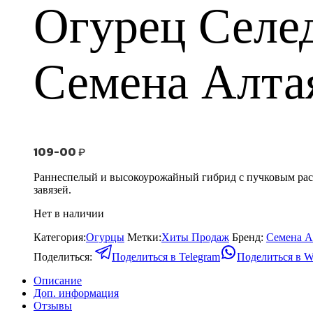
Огурец Селед
Семена Алта
109-00
₽
Раннеспелый и высокоурожайный гибрид с пучковым расп
завязей.
Нет в наличии
Категория:
Огурцы
Метки:
Хиты Продаж
Бренд:
Семена А
Поделиться:
Поделиться в Telegram
Поделиться в W
Описание
Доп. информация
Отзывы