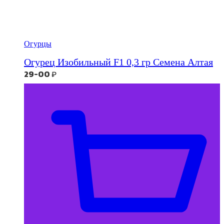
Огурцы
Огурец Изобильный F1 0,3 гр Семена Алтая
29-00
₽