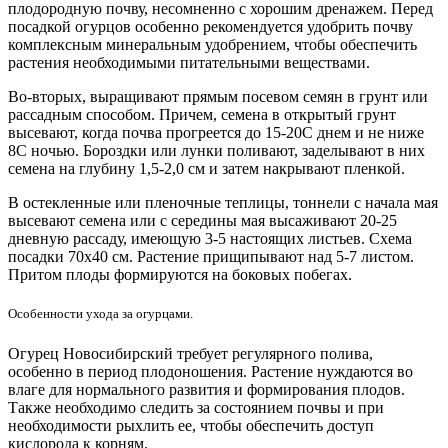
плодородную почву, несомненно с хорошим дренажем. Перед
посадкой огурцов особенно рекомендуется удобрить почву
комплексным минеральным удобрением, чтобы обеспечить
растения необходимыми питательными веществами.
Во-вторых, выращивают прямым посевом семян в грунт или
рассадным способом. Причем, семена в открытый грунт
высевают, когда почва прогреется до 15-20С днем и не ниже
8С ночью. Бороздки или лунки поливают, заделывают в них
семена на глубину 1,5-2,0 см и затем накрывают пленкой.
В остекленные или пленочные теплицы, тоннели с начала мая
высевают семена или с середины мая высаживают 20-25
дневную рассаду, имеющую 3-5 настоящих листьев. Схема
посадки 70х40 см. Растение прищипывают над 5-7 листом.
Притом плоды формируются на боковых побегах.
Особенности ухода за огурцами.
Огурец Новосибирский требует регулярного полива,
особенно в период плодоношения. Растение нуждаются во
влаге для нормального развития и формирования плодов.
Также необходимо следить за состоянием почвы и при
необходимости рыхлить ее, чтобы обеспечить доступ
кислорода к корням.