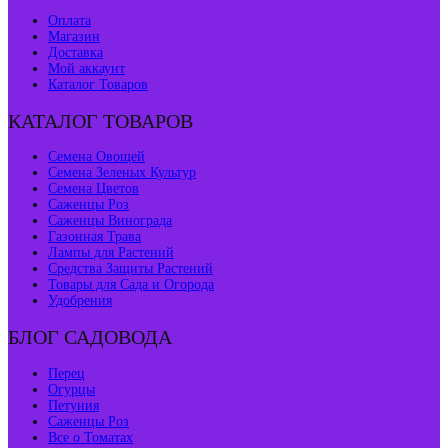
Оплата
Магазин
Доставка
Мой аккаунт
Каталог Товаров
КАТАЛОГ ТОВАРОВ
Семена Овощей
Семена Зеленых Культур
Семена Цветов
Саженцы Роз
Саженцы Винограда
Газонная Трава
Лампы для Растений
Средства Защиты Растений
Товары для Сада и Огорода
Удобрения
БЛОГ САДОВОДА
Перец
Огурцы
Петуния
Саженцы Роз
Все о Томатах