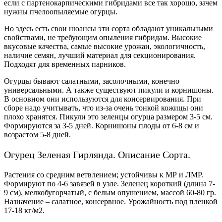
если с
партенокарпическими
гибридами все так хорошо, зачем
нужны пчелоопыляемые огурцы.
Но здесь есть свои нюансы эти сорта обладают уникальными
свойствами, не требующим опыления гибридам. Высокие
вкусовые качества, самые высокие урожаи, экологичность,
наличие семян, лучший материал для секционирования.
Подходят для временных парников.
Огурцы бывают салатными, засолочными, конечно
универсальными. А также существуют пикули и корнишоны.
В основном они используются для консервирования. При
сборе надо учитывать, что из-за очень тонкой кожицы они
плохо хранятся. Пикули это зеленцы огурца размером 3-5 см.
Формируются за 3-5 дней. Корнишоны плоды от 6-8 см и
возрастом 5-8 дней.
Огурец Зеленая Гирлянда. Описание Сорта.
Растения со средним ветвлением; устойчивы к МР и ЛМР.
Формируют по 4-6 завязей в узле. Зеленец короткий (длина 7-
9 см), мелкобугорчатый, с белым опушением, массой 60-80 гр.
Назначение – салатное, консервное. Урожайность под пленкой
17-18 кг/м2.