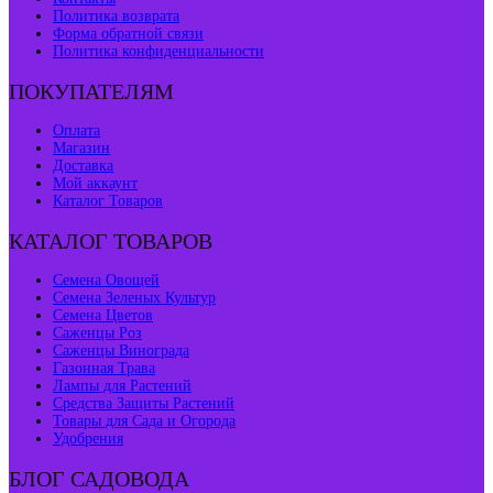
Политика возврата
Форма обратной связи
Политика конфиденциальности
ПОКУПАТЕЛЯМ
Оплата
Магазин
Доставка
Мой аккаунт
Каталог Товаров
КАТАЛОГ ТОВАРОВ
Семена Овощей
Семена Зеленых Культур
Семена Цветов
Саженцы Роз
Саженцы Винограда
Газонная Трава
Лампы для Растений
Средства Защиты Растений
Товары для Сада и Огорода
Удобрения
БЛОГ САДОВОДА