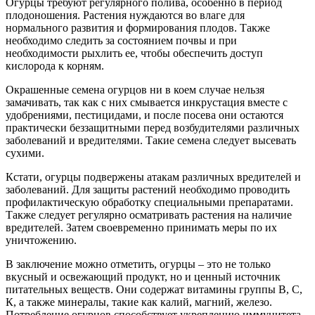
Огурцы требуют регулярного полива, особенно в период
плодоношения. Растения нуждаются во влаге для
нормального развития и формирования плодов. Также
необходимо следить за состоянием почвы и при
необходимости рыхлить ее, чтобы обеспечить доступ
кислорода к корням.
Окрашенные семена огурцов ни в коем случае нельзя
замачивать, так как с них смывается инкрустация вместе с
удобрениями, пестицидами, и после посева они остаются
практически беззащитными перед возбудителями различных
заболеваний и вредителями. Такие семена следует высевать
сухими.
Кстати, огурцы подвержены атакам различных вредителей и
заболеваний. Для защиты растений необходимо проводить
профилактическую обработку специальными препаратами.
Также следует регулярно осматривать растения на наличие
вредителей. Затем своевременно принимать меры по их
уничтожению.
В заключение можно отметить, огурцы – это не только
вкусный и освежающий продукт, но и ценный источник
питательных веществ. Они содержат витамины группы В, С,
К, а также минералы, такие как калий, магний, железо.
Потребление огурцов способствует укреплению иммунитета,