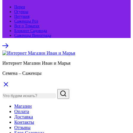
Перец
Огурцы
Петуния
Саженцы Роз
Все о Томатах
Блокнот Садовода
Саженцы Винограда
Интернет Магазин Иван и Марья
Семена – Саженцы
Магазин
Оплата
Доставка
Контакты
Отзывы
Блог Садовода