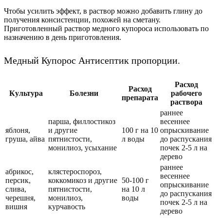
Чтобы усилить эффект, в раствор можно добавить глину до
получения консистенции, похожей на сметану.
Приготовленный раствор медного купороса использовать по
назначению в день приготовления.
Медный Купорос Антисептик пропорции.
Расход
Расход
Культура
Болезни
рабочего
препарата
раствора
раннее
парша, филлостикоз
весеннее
яблоня,
и другие
100 г на 10
опрыскивание
груша, айва
пятнистости,
л воды
до распускания
монилиоз, усыхание
почек 2-5 л на
дерево
раннее
абрикос,
клястероспороз,
весеннее
персик,
коккомикоз и другие
50-100 г
опрыскивание
слива,
пятнистости,
на 10 л
до распускания
черешня,
монилиоз,
воды
почек 2-5 л на
вишня
курчавость
дерево