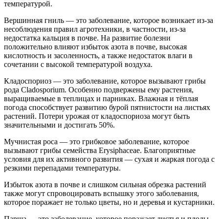
температурой.
Вершинная гниль — это заболевание, которое возникает из-за
несоблюдения правил агротехники, в частности, из-за
недостатка кальция в почве. На развитие болезни
положительно влияют избыток азота в почве, высокая
кислотность и засоленность, а также недостаток влаги в
сочетании с высокой температурой воздуха.
Кладоспориоз — это заболевание, которое вызывают грибы
рода Cladosporium. Особенно подвержены ему растения,
выращиваемые в теплицах и парниках. Влажная и тёплая
погода способствует развитию бурой пятнистости на листьях
растений. Потери урожая от кладоспориоза могут быть
значительными и достигать 50%.
Мучнистая роса — это грибковое заболевание, которое
вызывают грибы семейства Erysiphaceae. Благоприятные
условия для их активного развития — сухая и жаркая погода с
резкими перепадами температуры.
Избыток азота в почве и слишком сильная обрезка растений
также могут спровоцировать вспышку этого заболевания,
которое поражает не только цветы, но и деревья и кустарники.
Парша — это заболевание, которое поражает листья и плоды