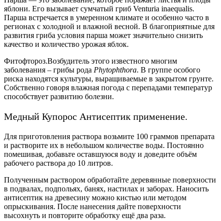
яблони. Его вызывает сумчатый гриб Venturia inaequalis.
Парша встречается в умеренном климате и особенно часто в
регионах с холодной и влажной весной. В благоприятные для
развития гриба условия парша может значительно снизить
качество и количество урожая яблок.
Фитофтороз.Возбудитель этого известного многим
заболевания – грибы рода
Phytophthora
. В группе особого
риска находятся культуры, выращиваемые в закрытом грунте.
Собственно говоря влажная погода с перепадами температур
способствует развитию болезни.
Медный Купорос Антисептик применение.
Для приготовления раствора возьмите 100 граммов препарата
и растворите их в небольшом количестве воды. Постоянно
помешивая, добавьте оставшуюся воду и доведите объём
рабочего раствора до 10 литров.
Полученным раствором обработайте деревянные поверхности
в подвалах, подпольях, банях, настилах и заборах. Наносить
антисептик на древесину можно кистью или методом
опрыскивания. После нанесения дайте поверхности
высохнуть и повторите обработку ещё два раза.