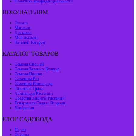
Политика конфиденциальности
ПОКУПАТЕЛЯМ
Оплата
Магазин
Доставка
Мой аккаунт
Каталог Товаров
КАТАЛОГ ТОВАРОВ
Семена Овощей
Семена Зеленых Культур
Семена Цветов
Саженцы Роз
Саженцы Винограда
Газонная Трава
Лампы для Растений
Средства Защиты Растений
Товары для Сада и Огорода
Удобрения
БЛОГ САДОВОДА
Перец
Огурцы