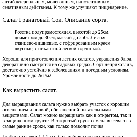
антибактериальным
, мочегонным
, гипотензивным,
седативным действием. К тому же улучшают пищеварение.
Салат Гранатовый Сок. Описание сорта.
Розетка полупрямостояцая, высотой до 25см,
диаметром до 30см, массой до 250г. Листья
глянцево-вишневые, с гофрированным краем,
вкусные, с пикантной легкой горчинкой.
Хороши для приготовления летних салатов, украшения блюд,
декоративно смотрятся на садовых грядах. Сорт неприхотлив,
достаточно устойчив к заболеваниям и погодным условиям.
Урожайность до 2кг/м2.
Как вырастить салат.
Для выращивания салата нужно выбрать участок с хорошим
освещением и почвой, обогащенной питательными
веществами. Салат можно выращивать как в открытом, так и
в защищенном грунте. В открытый грунт семена высевают в
самые ранние сроки, как только позволит почва.
Глубина заделки 1-1,5 см. Дальнейшие посевы проводят с