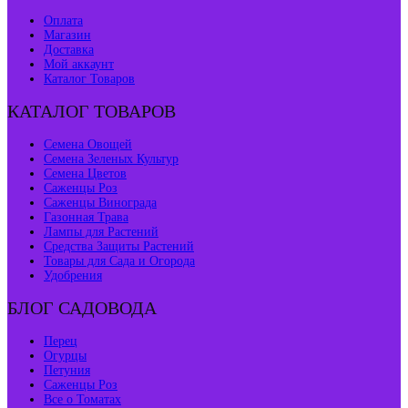
Оплата
Магазин
Доставка
Мой аккаунт
Каталог Товаров
КАТАЛОГ ТОВАРОВ
Семена Овощей
Семена Зеленых Культур
Семена Цветов
Саженцы Роз
Саженцы Винограда
Газонная Трава
Лампы для Растений
Средства Защиты Растений
Товары для Сада и Огорода
Удобрения
БЛОГ САДОВОДА
Перец
Огурцы
Петуния
Саженцы Роз
Все о Томатах