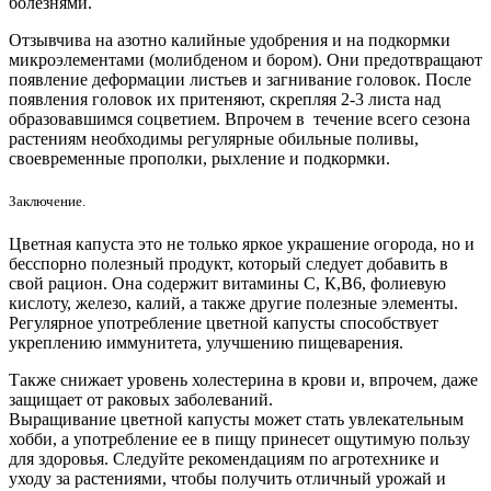
болезнями.
Отзывчива на азотно калийные удобрения и на подкормки
микроэлементами (молибденом и бором). Они предотвращают
появление деформации листьев и загнивание головок. После
появления головок их притеняют, скрепляя 2-3 листа над
образовавшимся соцветием. Впрочем в течение всего сезона
растениям необходимы регулярные обильные поливы,
своевременные прополки, рыхление и подкормки.
Заключение.
Цветная капуста это не только яркое украшение огорода, но и
бесспорно полезный продукт, который следует добавить в
свой рацион. Она содержит витамины С, К,В6, фолиевую
кислоту, железо, калий, а также другие полезные элементы.
Регулярное употребление цветной капусты способствует
укреплению иммунитета, улучшению пищеварения.
Также снижает уровень холестерина в крови и, впрочем, даже
защищает от раковых заболеваний.
Выращивание цветной капусты может стать увлекательным
хобби, а употребление ее в пищу принесет ощутимую пользу
для здоровья. Следуйте рекомендациям по агротехнике и
уходу за растениями, чтобы получить отличный урожай и