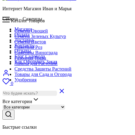
Интернет Магазин Иван и Марья
Семена – Саженцы
Каталог товаров
Магазин
Семена Овощей
Оплата
Семена Зеленых Культур
Доставка
Семена Цветов
Контакты
Саженцы Роз
Отзывы
Саженцы Винограда
Блог Садовода
Газонная Трава
Как Оформить Заказ
Лампы для Растений
Средства Защиты Растений
Товары для Сада и Огорода
Удобрения
0
Все категории
Быстрые ссылки