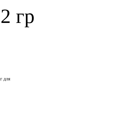
2 гр
г для