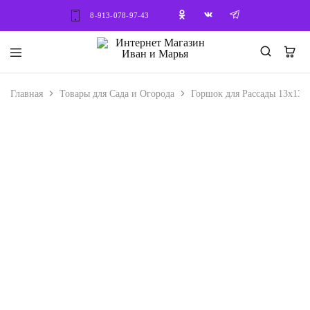
8-913-078-97-43
Интернет
Семена
Магазин
–
Иван
Саженцы
Главная
Товары для Сада и Огорода
Горшок для Рассады 13х13х1
и
В наличии
Марья