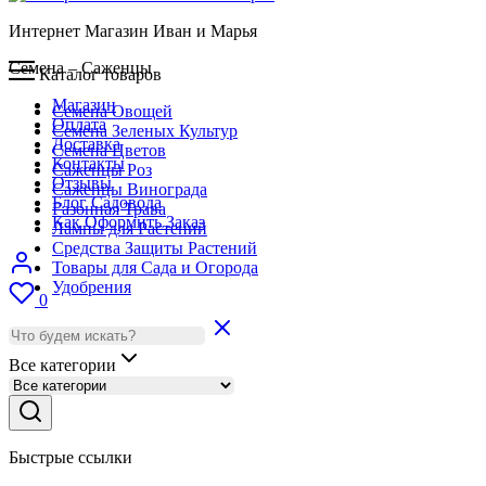
Интернет Магазин Иван и Марья
Семена – Саженцы
Каталог товаров
Магазин
Семена Овощей
Оплата
Семена Зеленых Культур
Доставка
Семена Цветов
Контакты
Саженцы Роз
Отзывы
Саженцы Винограда
Блог Садовода
Газонная Трава
Как Оформить Заказ
Лампы для Растений
Средства Защиты Растений
Товары для Сада и Огорода
Удобрения
0
Все категории
Быстрые ссылки