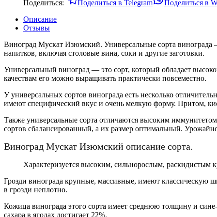
Поделиться:
Поделиться в Telegram
Поделиться в W
Описание
Отзывы
Виноград Мускат Изюмский. Универсальные сорта винограда — 
напитков, включая столовые вина, соки и другие заготовки.
Универсальный виноград — это сорт, который обладает высоко
качествам его можно выращивать практически повсеместно.
У универсальных сортов винограда есть несколько отличитель
имеют специфический вкус и очень мелкую форму. Притом, кисл
Также универсальные сорта отличаются высоким иммунитетом к
сортов сбалансированный, а их размер оптимальный. Урожайнос
Виноград Мускат Изюмский описание сорта.
Характеризуется высоким, сильнорослым, раскидистым к
Грозди винограда крупные, массивные, имеют классическую 
в грозди неплотно.
Кожица винограда этого сорта имеет среднюю толщину и сине-
сахара в ягодах достигает 22%.