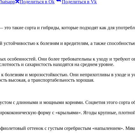
hatsapp
Поделиться в Ok
Поделиться в Vk
это такие сорта и гибриды, которые подходят как для употребл
й устойчивостью к болезням и вредителям, а также способность
ных особенностей. Они более требовательны к уходу и требуют 
отность и сахаристость находятся на среднем уровне.
 болезням и морозостойкостью. Они неприхотливы в уходе и ус
ть высокая, а транспортабельность хорошая.
устом с длинными и мощными корнями. Соцветия этого сорта о
ширококоническую форму с «крыльями». Ягоды крупные, плотной
фиолетовый оттенок с густым серебристым «напылением». Мякот