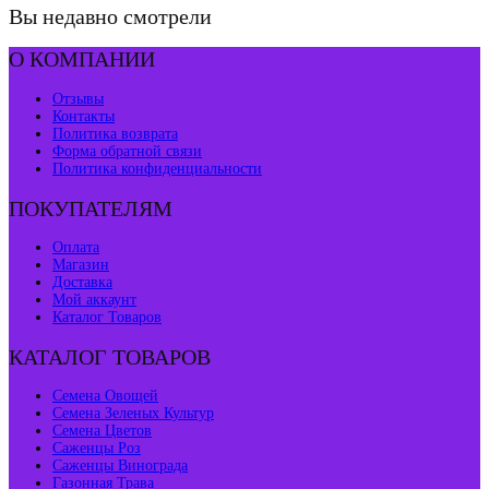
Вы недавно смотрели
О КОМПАНИИ
Отзывы
Контакты
Политика возврата
Форма обратной связи
Политика конфиденциальности
ПОКУПАТЕЛЯМ
Оплата
Магазин
Доставка
Мой аккаунт
Каталог Товаров
КАТАЛОГ ТОВАРОВ
Семена Овощей
Семена Зеленых Культур
Семена Цветов
Саженцы Роз
Саженцы Винограда
Газонная Трава