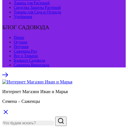
Лампы для Растений
Средства Защиты Растений
Товары для Сада и Огорода
Удобрения
БЛОГ САДОВОДА
Перец
Огурцы
Петуния
Саженцы Роз
Все о Томатах
Блокнот Садовода
Саженцы Винограда
Интернет Магазин Иван и Марья
Семена – Саженцы