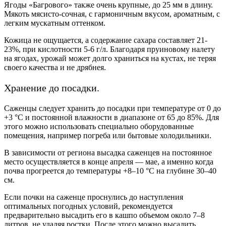
Ягоды «Багрового» также очень крупные, до 25 мм в длину.
Мякоть мясисто-сочная, с гармоничным вкусом, ароматным, с
легким мускатным оттенком.
Кожица не ощущается, а содержание сахара составляет 21-
23%, при кислотности 5-6 г/л. Благодаря пруиновому налету
на ягодах, урожай может долго храниться на кустах, не теряя
своего качества и не дрябнея.
Хранение до посадки.
Саженцы следует хранить до посадки при температуре от 0 до
+3 °С и постоянной влажности в диапазоне от 65 до 85%. Для
этого можно использовать специально оборудованные
помещения, например погреба или бытовые холодильники.
В зависимости от региона высадка саженцев на постоянное
место осуществляется в конце апреля — мае, а именно когда
почва прогреется до температуры +8–10 °С на глубине 30–40
см.
Если почки на саженце проснулись до наступления
оптимальных погодных условий, рекомендуется
предварительно высадить его в кашпо объемом около 7–8
литров, не удаляя ростки. После этого можно высадить