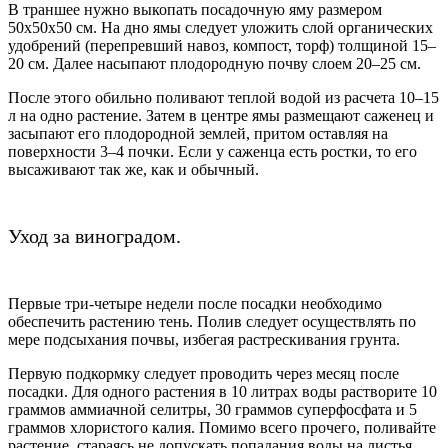
В траншее нужно выкопать посадочную яму размером
50х50х50 см. На дно ямы следует уложить слой органических
удобрений (перепревший навоз, компост, торф) толщиной 15–
20 см. Далее насыпают плодородную почву слоем 20–25 см.
После этого обильно поливают теплой водой из расчета 10–15
л на одно растение. Затем в центре ямы размещают саженец и
засыпают его плодородной землей, притом оставляя на
поверхности 3–4 почки. Если у саженца есть ростки, то его
высаживают так же, как и обычный.
Уход за виноградом.
Первые три-четыре недели после посадки необходимо
обеспечить растению тень. Полив следует осуществлять по
мере подсыхания почвы, избегая растрескивания грунта.
Первую подкормку следует проводить через месяц после
посадки. Для одного растения в 10 литрах воды растворите 10
граммов аммиачной селитры, 30 граммов суперфосфата и 5
граммов хлористого калия. Помимо всего прочего, поливайте
растение, стараясь не допускать попадания воды на листья,