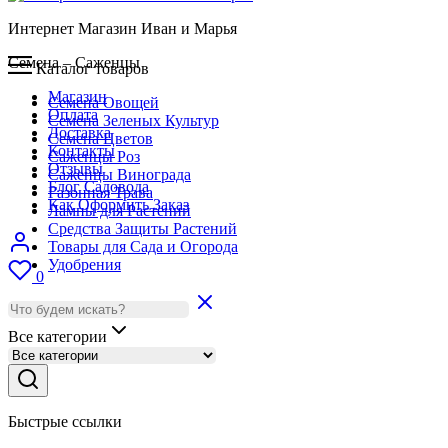
Интернет Магазин Иван и Марья
Семена – Саженцы
Каталог товаров
Магазин
Семена Овощей
Оплата
Семена Зеленых Культур
Доставка
Семена Цветов
Контакты
Саженцы Роз
Отзывы
Саженцы Винограда
Блог Садовода
Газонная Трава
Как Оформить Заказ
Лампы для Растений
Средства Защиты Растений
Товары для Сада и Огорода
Удобрения
0
Все категории
Быстрые ссылки