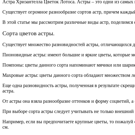
Астра Хризантелла Цветок Лотоса. Астры – это одни из самых
Существует огромное разнообразие сортов астр, причем кажды
В этой статье мы рассмотрим различные виды астр, поделимся
Сорта цветов астры.
Существует множество разновидностей астры, отличающихся др
Пионовидные астры: имеют большие и яркие цветы, которые мог
Помпоны: цветы данного сорта напоминают мячики или шарики
Махровые астры: цветы данного сорта обладают множеством ле
Еще одна разновидность астры, полученная в результате скре
астра.
От астры она взяла разнообразие оттенков и форму соцветий, 
При выборе сорта астры следует учитывать не только внешний в
Например, если вы предпочитаете крупные цветы, то пожалуй с
см.