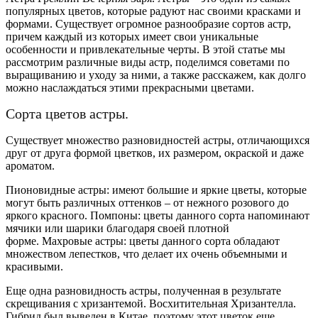
популярных цветов, которые радуют нас своими красками и
формами. Существует огромное разнообразие сортов астр,
причем каждый из которых имеет свои уникальные
особенности и привлекательные черты. В этой статье мы
рассмотрим различные виды астр, поделимся советами по
выращиванию и уходу за ними, а также расскажем, как долго
можно наслаждаться этими прекрасными цветами.
Сорта цветов астры.
Существует множество разновидностей астры, отличающихся
друг от друга формой цветков, их размером, окраской и даже
ароматом.
Пионовидные астры: имеют большие и яркие цветы, которые
могут быть различных оттенков – от нежного розового до
яркого красного. Помпоны: цветы данного сорта напоминают
мячики или шарики благодаря своей плотной
форме. Махровые астры: цветы данного сорта обладают
множеством лепестков, что делает их очень объемными и
красивыми.
Еще одна разновидность астры, полученная в результате
скрещивания с хризантемой. Восхитительная
Хризантелла
.
Гибрид был выведен в Китае, поэтому этот цветок еще