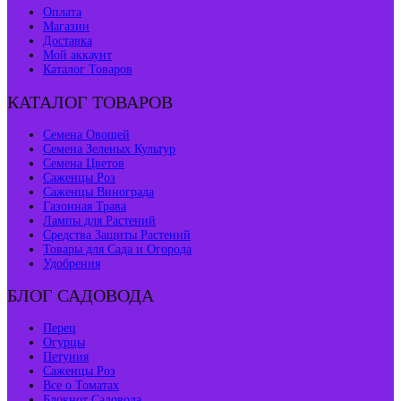
Оплата
Магазин
Доставка
Мой аккаунт
Каталог Товаров
КАТАЛОГ ТОВАРОВ
Семена Овощей
Семена Зеленых Культур
Семена Цветов
Саженцы Роз
Саженцы Винограда
Газонная Трава
Лампы для Растений
Средства Защиты Растений
Товары для Сада и Огорода
Удобрения
БЛОГ САДОВОДА
Перец
Огурцы
Петуния
Саженцы Роз
Все о Томатах
Блокнот Садовода