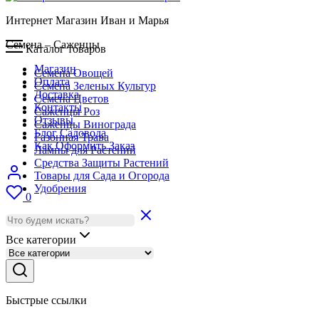
Интернет Магазин Иван и Марья
Семена – Саженцы
Каталог товаров
Магазин
Семена Овощей
Оплата
Семена Зеленых Культур
Доставка
Семена Цветов
Контакты
Саженцы Роз
Отзывы
Саженцы Винограда
Блог Садовода
Газонная Трава
Как Оформить Заказ
Лампы для Растений
Средства Защиты Растений
Товары для Сада и Огорода
Удобрения
0
Все категории
Быстрые ссылки